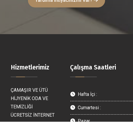
Yardıma Ihtiyacınızmı Var?
Hizmetlerimiz
Çalışma Saatleri
ÇAMAŞIR VE ÜTÜ
Hafta İçi :
HİJYENİK ODA VE
TEMİZLİĞİ
Cumartesi :
ÜCRETSİZ İNTERNET
Pazar