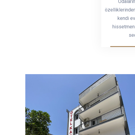
Odalarım
özelliklerinden
kendi ev
hissetmeni
se