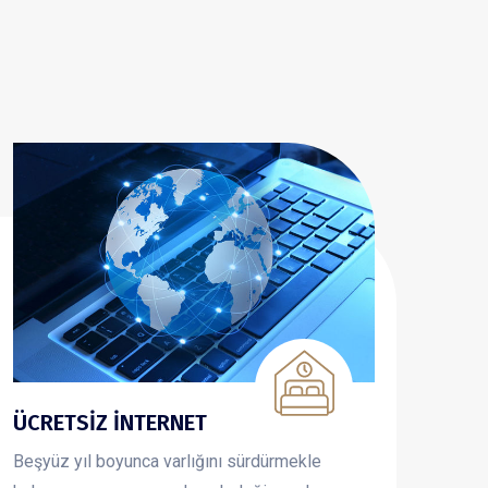
ÇAMAŞIR VE ÜTÜ
HİJ
Beşyüz yıl boyunca varlığını sürdürmekle
Beşy
kalmamış, aynı zamanda pek değişmeden
kalm
elektr [...]
elektr