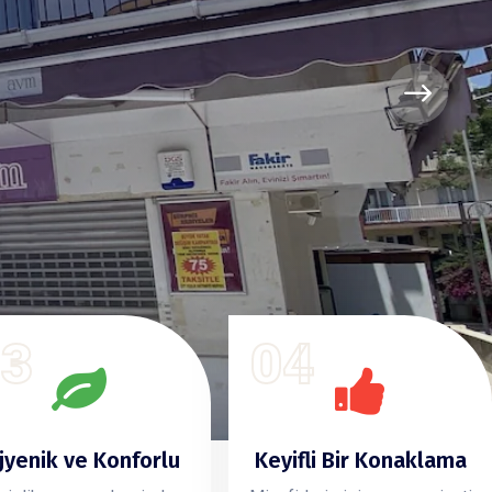
03
04
jyenik ve Konforlu
Keyifli Bir Konaklama