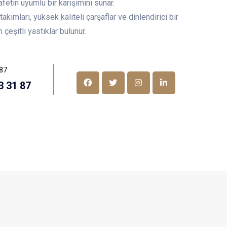
fetin uyumlu bir karışımını sunar.
ımları, yüksek kaliteli çarşaflar ve dinlendirici bir
çeşitli yastıklar bulunur.
 87
3 31 87