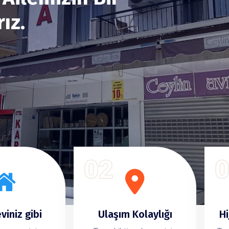
i Sunuyoruz.
02
viniz gibi
Ulaşım Kolaylığı
Hi